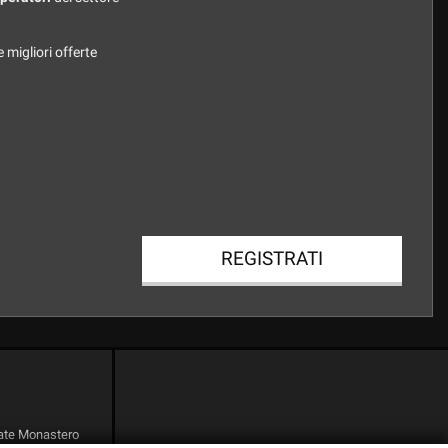
 migliori offerte
REGISTRATI
nate Monastero