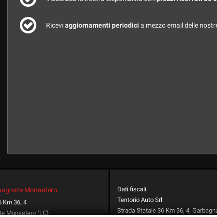
Ricevi
aggiornamenti periodici
a mezzo email delle nostre
Dati fiscali:
rbagnate Monastero
Tentorio Auto Srl
6 Km 36, 4
Strada Statale 36 Km 36, 4, Garbag
te Monastero (LC)