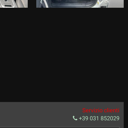
Servizio clienti
+39 031 852029