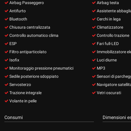
Airbag Passeggero
Airbag testa
Antifurto
Assistente abbagli
Bluetooth
Cerchi in lega
Chiusura centralizzata
Climatizzatore
Controllo automatico clima
Controllo trazione
ESP
Fari full-LED
Filtro antiparticolato
Immobilizzatore el
Isofix
Luci diurne
Monitoraggio pressione pneumatici
MP3
Sedile posteriore sdoppiato
Sensori di parchegg
Servosterzo
Navigatore satellit
Trazione integrale
Vetri oscurati
Volante in pelle
Consumi
Dimensioni es