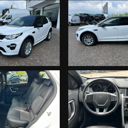
igliato
un appuntamento
da Milano Lecco
uscita
Costa Masnaga est fronte statale).
abato su appuntamento