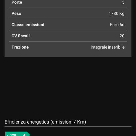
Porte
5
Peso
1780 Kg
Classe emissioni
Euro 6d
CV fiscali
20
Trazione
integrale inseribile
Efficienza energetica (emissioni / Km)