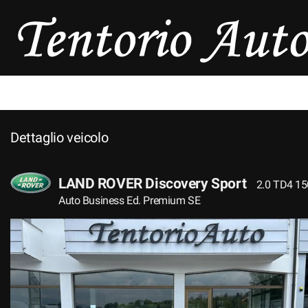
HOME
AZIENDA
LISTA VEICOLI
Dettaglio veicolo
ASSISTENZA
CONTATTI
LAND ROVER Discovery Sport
2.0 TD4 15
Auto Business Ed. Premium SE