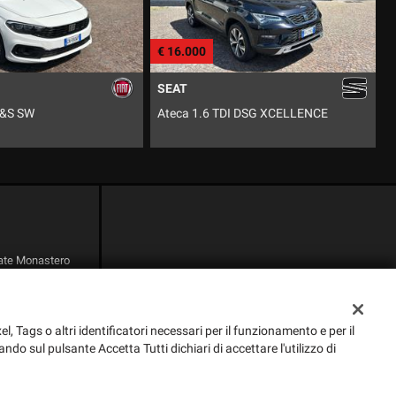
€ 16.000
€
PEUGEOT
DI DSG XCELLENCE
Boxer 33 2.2 BlueHDi 120 S&S PM-TM
D
Furgone
nate Monastero
el, Tags o altri identificatori necessari per il funzionamento e per il
ando sul pulsante Accetta Tutti dichiari di accettare l'utilizzo di