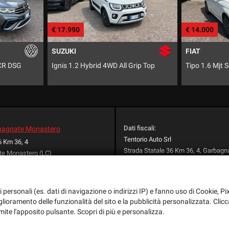
€ 14.000
€ 16.000
FIAT
SEAT
rip Top
Tipo 1.6 Mjt S&S SW
Ateca 1.6 T
Dati fiscali:
rbagnate Monastero
Tentorio Auto Srl
6 Km 36, 4
Strada Statale 36 Km 36, 4, Garbag
te Monastero (LC)
(LC)
+39 031 852029
C.F/P.IVA:
01987430137
+39 348 653 5717
Registro delle imprese:
LC
+39 031 852029
i personali (es. dati di navigazione o indirizzi IP) e fanno uso di Cookie, Pix
info@tentorioauto.it
iglioramento delle funzionalità del sito e la pubblicità personalizzata. Clicc
dali
mite l'apposito pulsante. Scopri di più e personalizza.