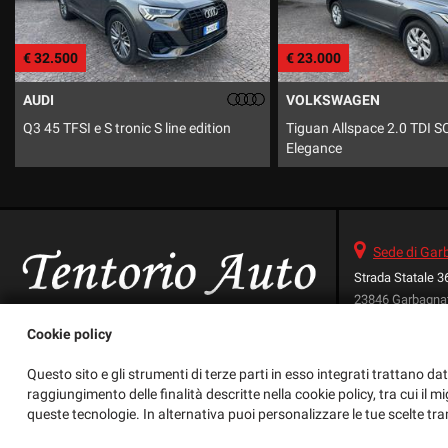
€ 23.000
€ 17.990
VOLKSWAGEN
SUZUKI
Tiguan Allspace 2.0 TDI SCR DSG
Ignis 1.2 Hybrid 4WD All G
Elegance
Sede di Ga
Strada Statale 3
23846 Garbagna
Telefono:
Cookie policy
Cellulare:
Fax:
Questo sito e gli strumenti di terze parti in esso integrati trattano dat
Email:
raggiungimento delle finalità descritte nella cookie policy, tra cui il m
Indicazioni stra
queste tecnologie. In alternativa puoi personalizzare le tue scelte tra