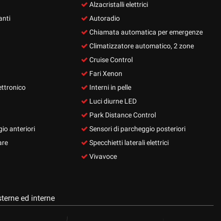
Alzacristalli elettrici
anti
Autoradio
Chiamata automatica per emergenze
Climatizzatore automatico, 2 zone
Cruise Control
Fari Xenon
ettronico
Interni in pelle
Luci diurne LED
Park Distance Control
io anteriori
Sensori di parcheggio posteriori
are
Specchietti laterali elettrici
Vivavoce
terne ed interne