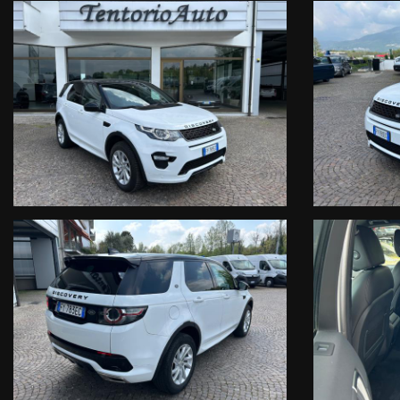
Autovettura disponibile presso la nostra sede,
è sempre gradito e cons
Tentorio Auto
Garbagnate Monastero (Lc) via S.S. 36 n.4 (superstra
Dal lunedì al venerdì dalle 8.30 alle 12.15 e dalle 13.30 alle 18.30, s
Potete visionare tutte le nostre offerte su www.tentorioauto.it