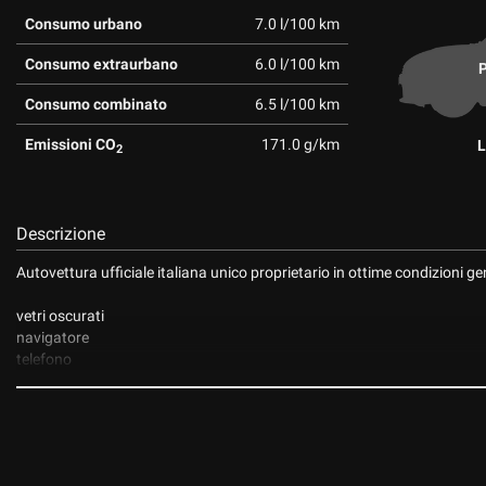
Consumo urbano
7.0 l/100 km
Consumo extraurbano
6.0 l/100 km
P
Consumo combinato
6.5 l/100 km
Emissioni CO
171.0 g/km
L
2
Descrizione
Autovettura ufficiale italiana unico proprietario in ottime condizioni ge
vetri oscurati
navigatore
telefono
pdc
retrocamera
pacchetto black
interno pelle stoffa