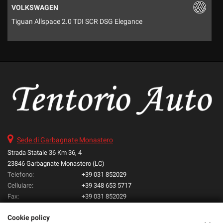
VOLKSWAGEN
Tiguan Allspace 2.0 TDI SCR DSG Elegance
I
Sede di Garbagnate Monastero
Strada Statale 36 Km 36, 4
23846 Garbagnate Monastero (LC)
Telefono:
+39 031 852029
Cellulare:
+39 348 653 5717
Fax:
+39 031 852029
Email:
info@tentorioauto.it
Cookie policy
Indicazioni stradali