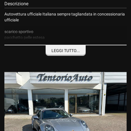
Descrizione
Autovettura ufficiale Italiana sempre tagliandata in concessionaria
ufficiale
scarico sportivo
pacchetto pelle estesa
crono sport
telecamere 360*
LEGGI TUTTO...
car play android
Autovettura disponibile presso la nostra sede,
è sempre gradito e
consigliato
un appuntamento
Tentorio Auto
Garbagnate Monastero (Lc) via S.S. 36 n.4
(superstrada Milano Lecco
uscita
Costa Masnaga est fronte
statale).
Dal lunedì al venerdì dalle 8.30 alle 12.15 e dalle 13.30 alle 18.30,
sabato su appuntamento
Potete visionare tutte le nostre offerte su www.tentorioauto.it