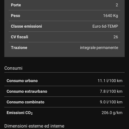
Porte
2
Peso
1640 Kg
Classe emissioni
Euro 6d-TEMP
CV fiscali
26
Trazione
integrale permanente
Consumi
Consumo urbano
11.1 l/100 km
Consumo extraurbano
7.8 l/100 km
Consumo combinato
9.0 l/100 km
Emissioni CO
206.0 g/km
2
Dimensioni esterne ed interne