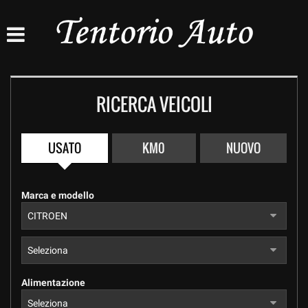
HOME
AZIENDA
RICERCA VEICOLI
LISTA VEICOLI
ASSISTENZA
USATO
KM0
NUOVO
CONTATTI
Marca e modello
Alimentazione