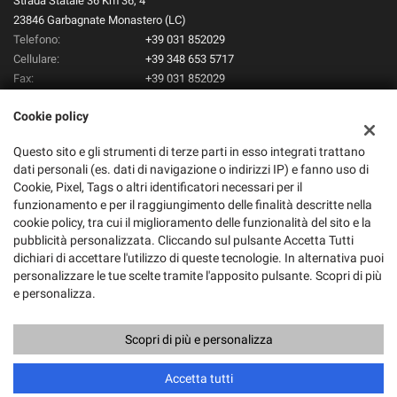
Strada Statale 36 Km 36, 4
23846 Garbagnate Monastero (LC)
Telefono:
+39 031 852029
Cellulare:
+39 348 653 5717
Fax:
+39 031 852029
Email:
info@tentorioauto.it
Cookie policy
Indicazioni stradali
Questo sito e gli strumenti di terze parti in esso integrati trattano
dati personali (es. dati di navigazione o indirizzi IP) e fanno uso di
Dati fiscali:
Cookie, Pixel, Tags o altri identificatori necessari per il
Tentorio Auto Srl
funzionamento e per il raggiungimento delle finalità descritte nella
Strada Statale 36 Km 36, 4, Garbagnate Monastero (LC)
cookie policy, tra cui il miglioramento delle funzionalità del sito e la
C.F/P.IVA:
01987430137
pubblicità personalizzata. Cliccando sul pulsante Accetta Tutti
dichiari di accettare l'utilizzo di queste tecnologie. In alternativa puoi
Registro delle imprese:
LC
personalizzare le tue scelte tramite l'apposito pulsante. Scopri di più
e personalizza.
Scopri di più e personalizza
Copyright © 2026 GestionaleAuto.com S.r.l., Tutti i diritti riservati -
Leggi l'informativa sulla privacy
-
Cookie Policy
Sito creato da:
GestionaleAuto.com
Accetta tutti