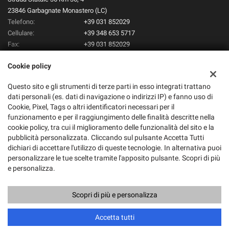
23846 Garbagnate Monastero (LC)
Telefono:
+39 031 852029
Cellulare:
+39 348 653 5717
Fax:
+39 031 852029
Email:
info@tentorioauto.it
Cookie policy
Indicazioni stradali
Questo sito e gli strumenti di terze parti in esso integrati trattano
dati personali (es. dati di navigazione o indirizzi IP) e fanno uso di
Dati fiscali:
Cookie, Pixel, Tags o altri identificatori necessari per il
Tentorio Auto Srl
funzionamento e per il raggiungimento delle finalità descritte nella
Strada Statale 36 Km 36, 4, Garbagnate Monastero (LC)
cookie policy, tra cui il miglioramento delle funzionalità del sito e la
C.F/P.IVA:
01987430137
pubblicità personalizzata. Cliccando sul pulsante Accetta Tutti
dichiari di accettare l'utilizzo di queste tecnologie. In alternativa puoi
Registro delle imprese:
LC
personalizzare le tue scelte tramite l'apposito pulsante. Scopri di più
e personalizza.
Scopri di più e personalizza
Copyright © 2026 GestionaleAuto.com S.r.l., Tutti i diritti riservati -
Leggi l'informativa sulla privacy
-
Cookie Policy
Sito creato da:
GestionaleAuto.com
Accetta tutti