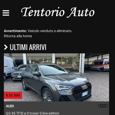
HOME
AZIENDA
Avvertimento:
Veicolo venduto o eliminato.
Ritorna alla home
LISTA VEICOLI
ULTIMI ARRIVI
ASSISTENZA
CONTATTI
€ 32.500
€
AUDI
Q3 45 TFSI e S tronic S line edition
T