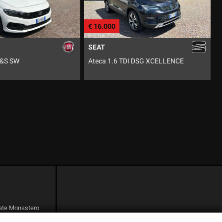
€ 16.000
PEUGEOT
TDI DSG XCELLENCE
Boxer 33 2.2 BlueHDi 120 S&S PM-TM
Furgone
nate Monastero