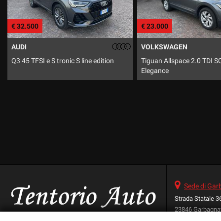
€ 23.000
€ 17.990
VOLKSWAGEN
SUZUKI
Tiguan Allspace 2.0 TDI SCR DSG
Ignis 1.2 Hybrid 4WD All 
Elegance
Sede di Ga
Strada Statale 3
23846 Garbagna
Telefono: