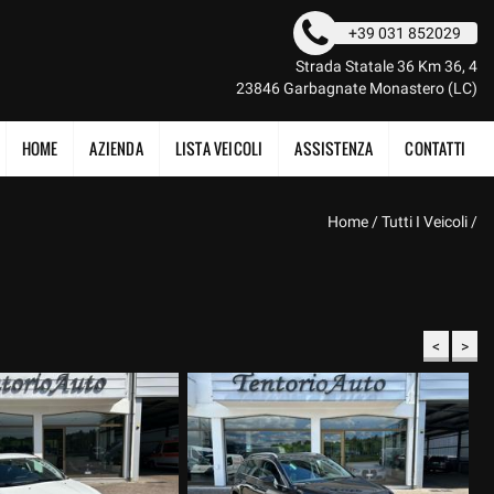
+39 031 852029
Strada Statale 36 Km 36, 4
23846 Garbagnate Monastero (LC)
HOME
AZIENDA
LISTA VEICOLI
ASSISTENZA
CONTATTI
Home
/
Tutti I Veicoli
/
<
>