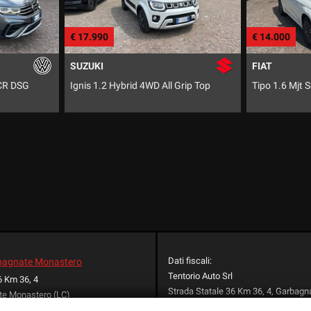
€ 14.000
€ 16.000
FIAT
SEAT
Grip Top
Tipo 1.6 Mjt S&S SW
Ateca 1.6 
Dati fiscali:
rbagnate Monastero
Tentorio Auto Srl
6 Km 36, 4
Strada Statale 36 Km 36, 4, Garbag
te Monastero (LC)
(LC)
+39 031 852029